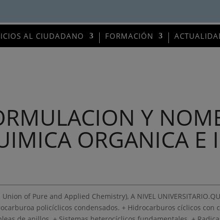
VICIOS AL CIUDADANO
FORMACIÓN
ACTUALIDA
ORMULACION Y NOM
UIMICA ORGANICA E 
l Union of Pure and Applied Chemistry), A NIVEL UNIVERSITARIO.
drocarburoa policíclicos condensados. + Hidrocarburos cíclicos con
eas de anillos. + Sistemas heterocíclicos fundamentales. + Radic