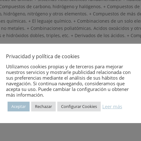
 Compuestos de carbono, hidrógeno y halógenos. + Compuestos de 
, hidrógeno, nitrógeno y otros elementos. + Compuestos de más de
s químicas. + El leguaje químico. + Combinaciones de un solo ele
 no metales. + Combinaciones poliatómicas. Acidos oxoácidos y otr
 e hidróxidos dobles, triples, etc. + Derivados de los ácidos. + C
Privacidad y política de cookies
Utilizamos cookies propias y de terceros para mejorar
nuestros servicios y mostrarle publicidad relacionada con
sus preferencias mediante el análisis de sus hábitos de
ADA
navegación. Si continua navegando, consideramos que
acepta su uso. Puede cambiar la configuración u obtener
más información.
Leer más
Aceptar
Rechazar
Configurar Cookies