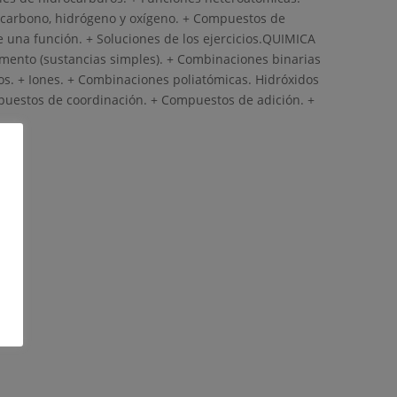
carbono, hidrógeno y oxígeno. + Compuestos de
 una función. + Soluciones de los ejercicios.QUIMICA
mento (sustancias simples). + Combinaciones binarias
os. + Iones. + Combinaciones poliatómicas. Hidróxidos
ompuestos de coordinación. + Compuestos de adición. +