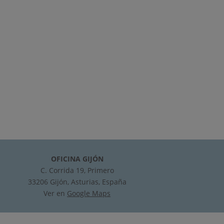
OFICINA GIJÓN
C. Corrida 19, Primero
33206 Gijón, Asturias, España
Ver en
Google Maps