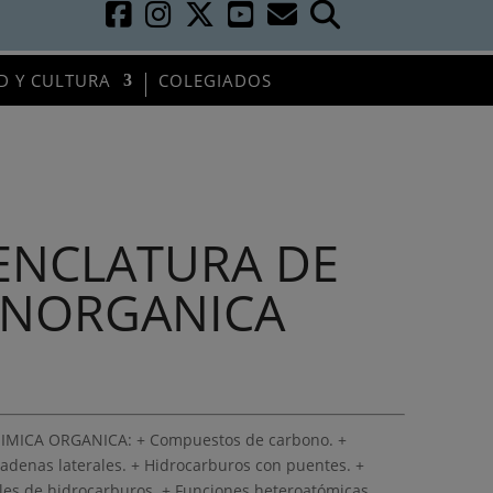
D Y CULTURA
COLEGIADOS
ENCLATURA DE
INORGANICA
QUIMICA ORGANICA: + Compuestos de carbono. +
 cadenas laterales. + Hidrocarburos con puentes. +
ales de hidrocarburos. + Funciones heteroatómicas.