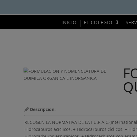
INICIO
EL COLEGIO
SER
F
Q
Descripción:
RECOGEN LA NORMATIVA DE LA I.U.P.A.C.(Internationa
Hidrocaburos acíclicos. + Hidrocarburos cíclicos. + Hi
Hidrocarburos espiránicos. + Hidrocarburos con asambl