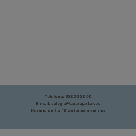
Teléfono: 985 20 83 03
E-mail:
colegio@aparejastur.es
Horario de 8 a 15 de lunes a viernes