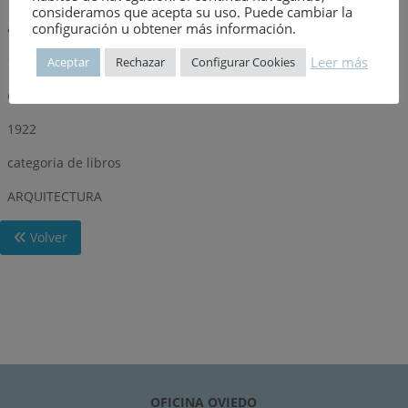
consideramos que acepta su uso. Puede cambiar la
configuración u obtener más información.
año
1977
Leer más
Aceptar
Rechazar
Configurar Cookies
dimensión
1922
categoria de libros
ARQUITECTURA
Volver
OFICINA OVIEDO