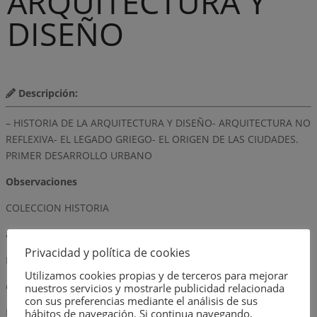
ARQUITECTURA Y
DISEÑO
Descripción:
– HISTORIA DE LA ARQUITECTURA Y DISEÑO- ARQUITECTURA NO
REFLEXIVA- EL LEGADO GRIEGO- EL ORIGEN DE LAS CIUDADES.
PRIMER DESARROLLO URBANO
Observaciones
COLECCION HISTORIA
autor
Privacidad y política de cookies
RAFAEL E.J. IGLESIA Y M.V. GUTMAN
Utilizamos cookies propias y de terceros para mejorar
editorial
nuestros servicios y mostrarle publicidad relacionada
con sus preferencias mediante el análisis de sus
ESPACIO EDITORA
hábitos de navegación. Si continua navegando,