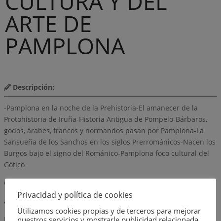
CULTURA Y DEL
ARTE DE
PAMPLONA
Descripción:
-Pamplona en la noche de la Prehistoria-El amanecer de la
Protohistoria de Iruña-Historia Antigua de Pompelo-Bárbaros,
godos, árabes, francos y normandos pasan por Pamplona-La
Sansueña de los Sanchos en los siglos Prerrománicos-Nacen los
Burgos bajo el signo del Románico-Pamplona foco cultural del
Gótico
Observaciones
Privacidad y política de cookies
autor
Utilizamos cookies propias y de terceros para mejorar
JOSEFINA Y MARTÍN LARRÁYOZ
nuestros servicios y mostrarle publicidad relacionada