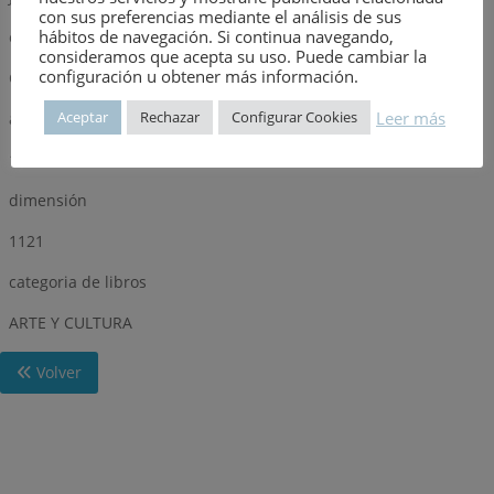
con sus preferencias mediante el análisis de sus
hábitos de navegación. Si continua navegando,
editorial
consideramos que acepta su uso. Puede cambiar la
configuración u obtener más información.
CAJA DE AHORROS MUNICIPAL DE PAMPLONA
Leer más
Aceptar
Rechazar
Configurar Cookies
año
1977
dimensión
1121
categoria de libros
ARTE Y CULTURA
Volver