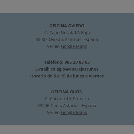
OFICINA OVIEDO
C. Cabo Noval, 12, Bajo
33007 Oviedo, Asturias, España
Ver en
Google Maps
Teléfono: 985 20 83 03
E-mail:
colegio@aparejastur.es
Horario de 8 a 15 de lunes a viernes
OFICINA GIJÓN
C. Corrida 19, Primero
33206 Gijón, Asturias, España
Ver en
Google Maps