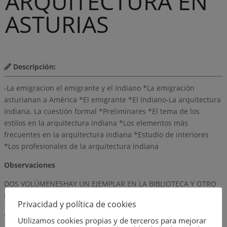
ARQUITECTURA EN
ASTURIAS
Descripción:
-La emigracion el emigrante y el indiano *La emigración
asturianan a América *El emigrante *El indiano-La arquitectura
indiana. La cuestión formal *Preliminares *El tema de los
estilos en la arquitectura indiana *Los elementos más
frecuentes en la arquitectura indiana *Estudio de interiores
*Los profesionales de la arquitectura indiana
Observaciones
DOS VOLÚMENESHAY UN EJEMPLAR EN LA BIBLIOTECA Y OTRO
EN EL DESPACHO DEL VISADOR
Privacidad y política de cookies
autor
Utilizamos cookies propias y de terceros para mejorar