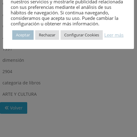
nuestros servicios y mostrarle publicidad relacionada
COVADONGA ALVAREZ QUINTANA
con sus preferencias mediante el análisis de sus
hábitos de navegación. Si continua navegando,
editorial
consideramos que acepta su uso. Puede cambiar la
configuración u obtener más información.
COAAT DEL PRINCIPADO DE ASTURIAS
Leer más
Aceptar
Rechazar
Configurar Cookies
año
1991
dimensión
2904
categoria de libros
ARTE Y CULTURA
Volver