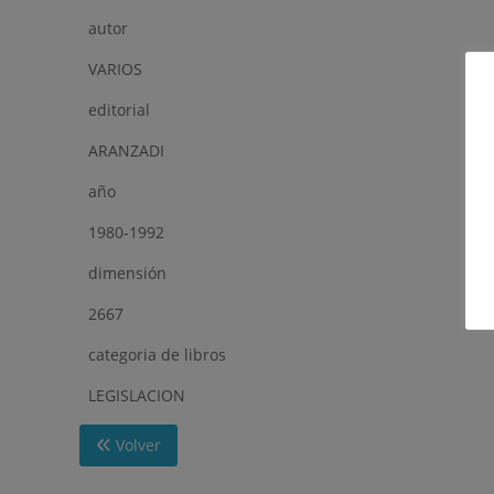
autor
VARIOS
editorial
ARANZADI
año
1980-1992
dimensión
2667
categoria de libros
LEGISLACION
Volver