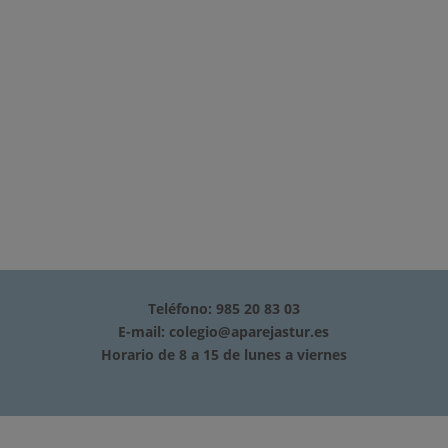
Teléfono: 985 20 83 03
E-mail:
colegio@aparejastur.es
Horario de 8 a 15 de lunes a viernes