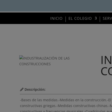
INICIO
EL COLEGIO
SER
I
C
Descripción:
-Bases de las medidas.-Medidas en la construcción.-
constructivas griegas.-Medidas constructivas chinas.
constructivas y frecuencias musicales.-Cuadrículas auxi