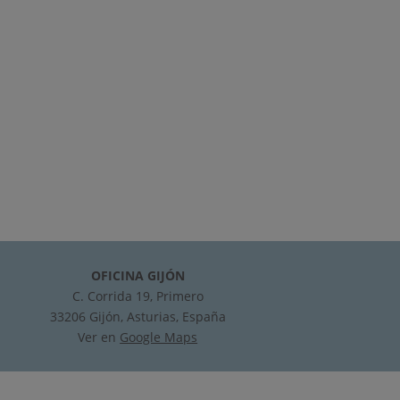
OFICINA GIJÓN
C. Corrida 19, Primero
33206 Gijón, Asturias, España
Ver en
Google Maps