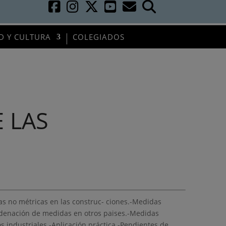
D Y CULTURA
COLEGIADOS
 LAS
s no métricas en las construc- ciones.-Medidas
Ordenación de medidas en otros paises.-Medidas
os industriales.-Aplicación práctica.-Pendientes de