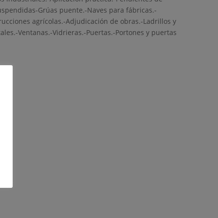
suspendidas-Grúas puente.-Naves para fábricas.-
ciones agrícolas.-Adjudicación de obras.-Ladrillos y
tales.-Ventanas.-Vidrieras.-Puertas.-Portones y puertas