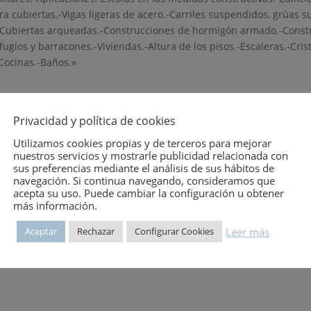
 cubiertas.-Vigas ligeras de acero.-Carriles suspendidos, grúas 
-Cubiertas arqueadas.-Construcciones de hormigón armado.-Construc
ugios y barracones.-Viviendas.-Altura de los pisos.-Escaleras.-Cris
-Cocinas.-Baños.»
GIJON
Privacidad y política de cookies
Utilizamos cookies propias y de terceros para mejorar
nuestros servicios y mostrarle publicidad relacionada con
sus preferencias mediante el análisis de sus hábitos de
navegación. Si continua navegando, consideramos que
acepta su uso. Puede cambiar la configuración u obtener
más información.
Leer más
Aceptar
Rechazar
Configurar Cookies