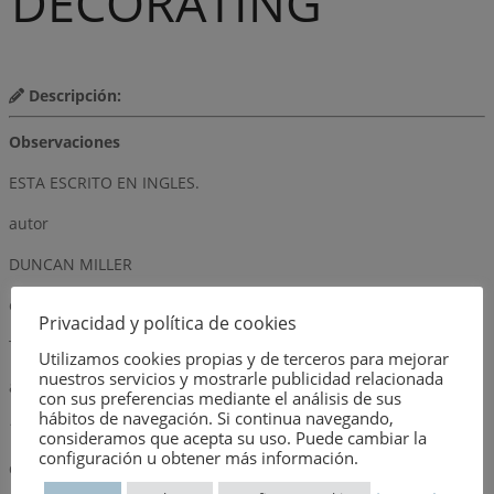
DECORATING
Descripción:
Observaciones
ESTA ESCRITO EN INGLES.
autor
DUNCAN MILLER
editorial
Privacidad y política de cookies
THE STUDIO PUBLICATIONS
Utilizamos cookies propias y de terceros para mejorar
nuestros servicios y mostrarle publicidad relacionada
año
con sus preferencias mediante el análisis de sus
hábitos de navegación. Si continua navegando,
1947
consideramos que acepta su uso. Puede cambiar la
configuración u obtener más información.
dimensión