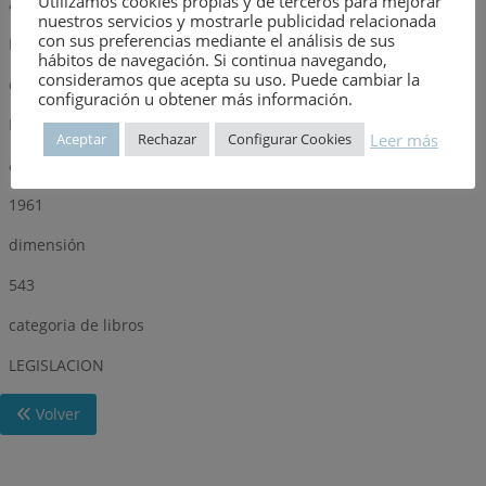
Utilizamos cookies propias y de terceros para mejorar
autor
nuestros servicios y mostrarle publicidad relacionada
con sus preferencias mediante el análisis de sus
ENRIQUE SERRANO GUIRADO
hábitos de navegación. Si continua navegando,
consideramos que acepta su uso. Puede cambiar la
editorial
configuración u obtener más información.
MINISTERIO DE LA VIVIENDA. SECRETARIA GENERAL TÉCNICA
Leer más
Aceptar
Rechazar
Configurar Cookies
año
1961
dimensión
543
categoria de libros
LEGISLACION
Volver