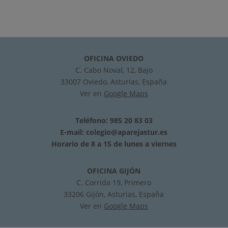
OFICINA OVIEDO
C. Cabo Noval, 12, Bajo
33007 Oviedo, Asturias, España
Ver en
Google Maps
Teléfono: 985 20 83 03
E-mail:
colegio@aparejastur.es
Horario de 8 a 15 de lunes a viernes
OFICINA GIJÓN
C. Corrida 19, Primero
33206 Gijón, Asturias, España
Ver en
Google Maps