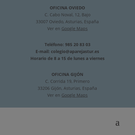
OFICINA OVIEDO
C. Cabo Noval, 12, Bajo
33007 Oviedo, Asturias, España
Ver en
Google Maps
Teléfono: 985 20 83 03
E-mail:
colegio@aparejastur.es
Horario de 8 a 15 de lunes a viernes
OFICINA GIJÓN
C. Corrida 19, Primero
33206 Gijón, Asturias, España
Ver en
Google Maps