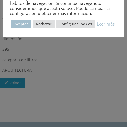
hábitos de navegación. Si continua navegando,
INFINITO
consideramos que acepta su uso. Puede cambiar la
configuración u obtener más información.
año
Leer más
Aceptar
Rechazar
Configurar Cookies
1975
dimensión
395
categoria de libros
ARQUITECTURA
Volver