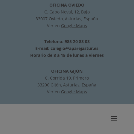
OFICINA OVIEDO
C. Cabo Noval, 12, Bajo
33007 Oviedo, Asturias, España
Ver en
Google Maps
Teléfono: 985 20 83 03
E-mail:
colegio@aparejastur.es
Horario de 8 a 15 de lunes a viernes
OFICINA GIJÓN
C. Corrida 19, Primero
33206 Gijón, Asturias, España
Ver en
Google Maps