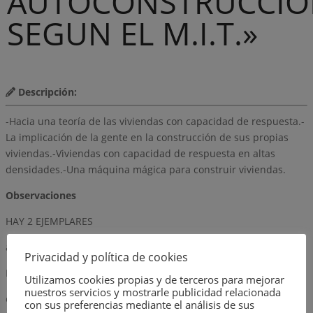
AUTOCONSTRUCCIO
SEGUN EL M.I.T.»
Descripción:
-Hacia una teoría de las viviendas con capacidad de respuesta.-
La implicación de la gente en la construcción de sus propias
viviendas.-Viviendas con capacidad de respuesta en altas
densidades.-Una máquina mágica para construir viviendas.
Observaciones
HAY 2 EJEMPLARES
autor
Privacidad y política de cookies
EDWARD ALLEN
Utilizamos cookies propias y de terceros para mejorar
nuestros servicios y mostrarle publicidad relacionada
editorial
con sus preferencias mediante el análisis de sus