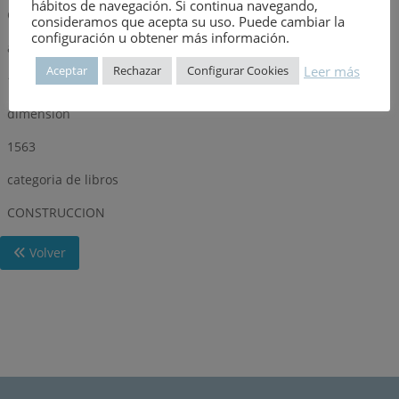
hábitos de navegación. Si continua navegando,
GUSTAVO GILI (GG)
consideramos que acepta su uso. Puede cambiar la
configuración u obtener más información.
año
Leer más
Aceptar
Rechazar
Configurar Cookies
1978
dimensión
1563
categoria de libros
CONSTRUCCION
Volver