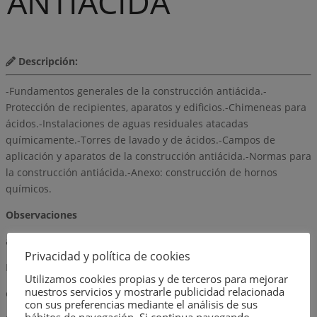
ANTIACIDA
Descripción:
-Fundamentos generales de la construcción antiácida.-
Protección de recipientes, aparatos y edificios.-Chimeneas para
ácidos.-Instalaciones de aguas residuales atacadas
químicamente.-Torres de lavado y de ácidos.-Campos de
aplicación y aparatos de la construcción antiácida.-Normas para
la construcción antiácida.-Anexo: construcción de hornos
químicos.
Observaciones
autor
Privacidad y política de cookies
FRIEDRICH KARL FALCKE
Utilizamos cookies propias y de terceros para mejorar
nuestros servicios y mostrarle publicidad relacionada
editorial
con sus preferencias mediante el análisis de sus
hábitos de navegación. Si continua navegando,