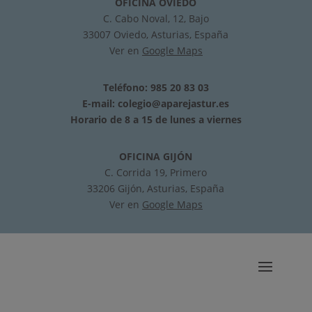
OFICINA OVIEDO
C. Cabo Noval, 12, Bajo
33007 Oviedo, Asturias, España
Ver en
Google Maps
Teléfono: 985 20 83 03
E-mail:
colegio@aparejastur.es
Horario de 8 a 15 de lunes a viernes
OFICINA GIJÓN
C. Corrida 19, Primero
33206 Gijón, Asturias, España
Ver en
Google Maps