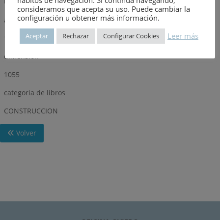
URMO, S. A.
consideramos que acepta su uso. Puede cambiar la
configuración u obtener más información.
año
Leer más
Aceptar
Rechazar
Configurar Cookies
1977
dimensión
1055
categoria de libros
CONSTRUCCION
Volver