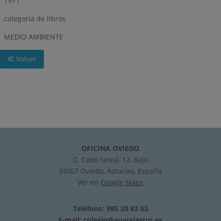
1971
categoria de libros
MEDIO AMBIENTE
Volver
OFICINA OVIEDO
C. Cabo Noval, 12, Bajo
33007 Oviedo, Asturias, España
Ver en
Google Maps
Teléfono: 985 20 83 03
E-mail:
colegio@aparejastur.es