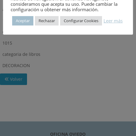
consideramos que acepta su uso. Puede cambiar la
configuración u obtener más información.
año
1973
Leer más
Aceptar
Rechazar
Configurar Cookies
dimensión
1015
categoria de libros
DECORACION
Volver
OFICINA OVIEDO