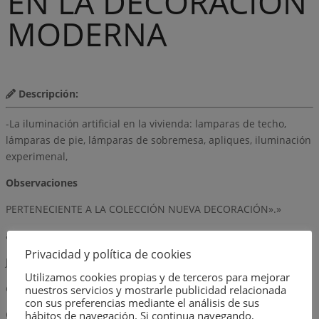
EN LA DECORACIÓN
MODERNA
Descripción:
-La iluminación artificial en la vivienda: lamparas de techo,
lámparas de pie, lámparas de sobremesa, apliques, iluminación
experimenal,
Observaciones
PERTENECIENTE A LA COLECCIÓN NUEVA DECORACIÓN».»
autor
Privacidad y política de cookies
JUAN A. BLANCH
Utilizamos cookies propias y de terceros para mejorar
editorial
nuestros servicios y mostrarle publicidad relacionada
con sus preferencias mediante el análisis de sus
CEAC
hábitos de navegación. Si continua navegando,