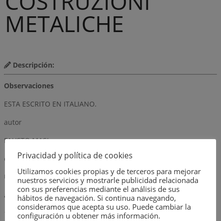
COSTRUZIONI
METALICHE
Descripción:
Observaciones
ESTA ESCRITO EN ITALIANO.
autor
FAUSTO MASI
Privacidad y política de cookies
editorial
Utilizamos cookies propias y de terceros para mejorar
ULRICO HOEPLI MILANO
nuestros servicios y mostrarle publicidad relacionada
con sus preferencias mediante el análisis de sus
año
hábitos de navegación. Si continua navegando,
consideramos que acepta su uso. Puede cambiar la
1963
configuración u obtener más información.