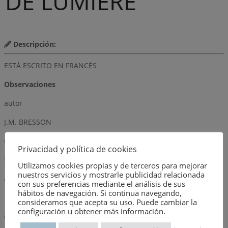
DE LUMIÈRE
Descripción:
ESTÁ ESCRITO EN FRANCÉS
Observaciones
autor
J.M. BRESSON
editorial
Privacidad y política de cookies
SERG
Utilizamos cookies propias y de terceros para mejorar
nuestros servicios y mostrarle publicidad relacionada
año
con sus preferencias mediante el análisis de sus
hábitos de navegación. Si continua navegando,
1976
consideramos que acepta su uso. Puede cambiar la
configuración u obtener más información.
dimensión