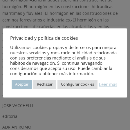
hormigón.-El hormigón en las construcciones hidráulicas
marítimas y fluviales.-El hormigón en las construcciones de
caminos ferroviarios e industriales.-El hormigón en las
construcciones de cañerías en las alcantarillas y en los
edificios.-Generalidades sobre las construcciones de cemento
Privacidad y política de cookies
armado.-Estabilidad de las construcciones de cemento
armado.-El cemento armado en las construcciones civiles.-El
Utilizamos cookies propias y de terceros para mejorar
nuestros servicios y mostrarle publicidad relacionada
cemento armado en las construciones hidráulicas y carreteras y
con sus preferencias mediante el análisis de sus
sus diversas aplicaciones.-Diversos tipos de puentes. Pruebas
hábitos de navegación. Si continua navegando,
de resistencia. Tajeas y obras pequeñas. Pasarelas. Puentes-
consideramos que acepta su uso. Puede cambiar la
configuración u obtener más información.
acueductos. Puentes para carreteras y ferrocarriles.-
Observaciones
Leer más
Aceptar
Rechazar
Configurar Cookies
autor
JOSE VACCHELLI
editorial
ADRIÁN ROMO