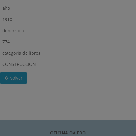
año
1910
dimensión
774
categoria de libros
CONSTRUCCION
Volver
OFICINA OVIEDO