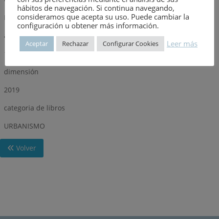
hábitos de navegación. Si continua navegando,
consideramos que acepta su uso. Puede cambiar la
EDITORIAL CIVITAS, S.A.
configuración u obtener más información.
año
Leer más
Aceptar
Rechazar
Configurar Cookies
1979
dimensión
2019
categoria de libros
URBANISMO
Volver