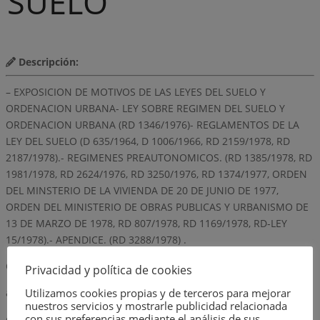
SUELO
Descripción:
– EXPOSICION DE MOTIVOS DE LAS LEYES DEL SUELO Y
ORDENACION URBANA- LEY SOBRE REGIMEN DEL SUELO Y
ORDENACION URBANA (RD 1346/1976)- REGLAMENTOS DE LA
LEY DEL SUELO (D 635/1964, D 1006/1966, RD 2159/1978, RD
2187/1978).- REGIMENES PREAUTONOMICOS. (RD 1385/1978, RD
1981/1978, RD 2624/1976, RD 3250/1976, RD 1374/1977, ORDEN
DEL MINSTERIO DE LA VIVIENDA DE 20 DE JUNIO DE 1977,
ORDEN DEL MINISTERIO DE OBRAS PUBLICAS Y URBANISMO DE
13 DE MARZO DE 1978, RD 807/1978, RD 1169/1978, RD-LEY
15/1978).- APENDICE. (RD 3288/1978) .
Observaciones
Privacidad y política de cookies
Utilizamos cookies propias y de terceros para mejorar
autor
nuestros servicios y mostrarle publicidad relacionada
con sus preferencias mediante el análisis de sus
editorial