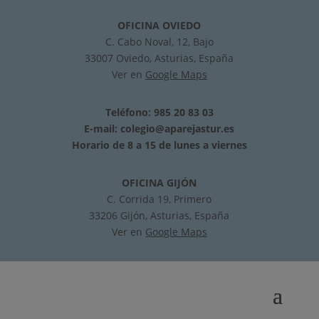
OFICINA OVIEDO
C. Cabo Noval, 12, Bajo
33007 Oviedo, Asturias, España
Ver en
Google Maps
Teléfono: 985 20 83 03
E-mail:
colegio@aparejastur.es
Horario de 8 a 15 de lunes a viernes
OFICINA GIJÓN
C. Corrida 19, Primero
33206 Gijón, Asturias, España
Ver en
Google Maps