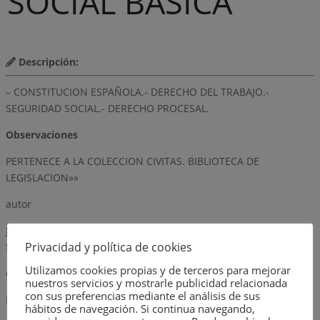
SOCIAL BASICA
Descripción:
– CONSTITUCION ESPAÑOLA.- DERECHO DEL TRABAJO.-
SEGURIDAD SOCIAL.- DERECHO PROCESAL.
Observaciones
PERTENECE A LA COLECCION CIVITAS. BIBLIOTECA DE
LEGISLACION»»
autor
JOSE E. SERRANO MARTINEZ, JULIA LOPEZ LOPEZ Y MARCIAL
Privacidad y política de cookies
SEQUEIRA DE FUENTES
Utilizamos cookies propias y de terceros para mejorar
editorial
nuestros servicios y mostrarle publicidad relacionada
con sus preferencias mediante el análisis de sus
EDITORIAL CIVITAS, S.A.
hábitos de navegación. Si continua navegando,