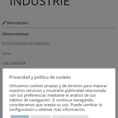
´INDUSTRIE
Descripción:
Observaciones
ESTA ESCRITO EN FRANCES
autor
LISE GRENIER
editorial
Privacidad y política de cookies
ARCHIVES D´ARCHITECTURE MODERNE
Utilizamos cookies propias y de terceros para mejorar
nuestros servicios y mostrarle publicidad relacionada
año
con sus preferencias mediante el análisis de sus
hábitos de navegación. Si continua navegando,
1979
consideramos que acepta su uso. Puede cambiar la
configuración u obtener más información.
dimensión