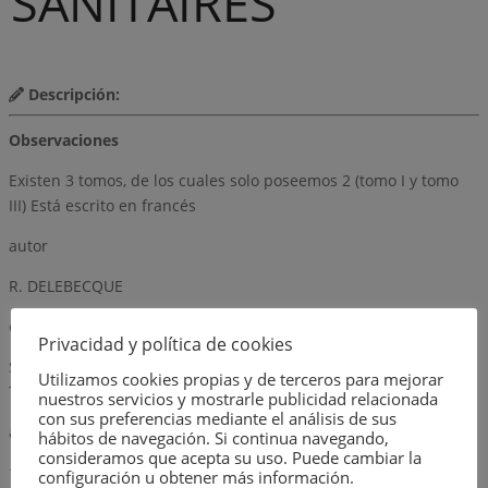
SANITAIRES
Descripción:
Observaciones
Existen 3 tomos, de los cuales solo poseemos 2 (tomo I y tomo
III) Está escrito en francés
autor
R. DELEBECQUE
editorial
Privacidad y política de cookies
SOCIETE DE DIFFUSION DES TECHNIQUES DU BATIMENT ET DES
Utilizamos cookies propias y de terceros para mejorar
TRAVAUX PUBLICS
nuestros servicios y mostrarle publicidad relacionada
con sus preferencias mediante el análisis de sus
año
hábitos de navegación. Si continua navegando,
consideramos que acepta su uso. Puede cambiar la
1969
configuración u obtener más información.