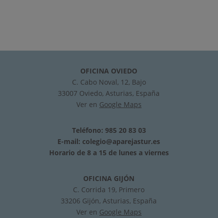
OFICINA OVIEDO
C. Cabo Noval, 12, Bajo
33007 Oviedo, Asturias, España
Ver en
Google Maps
Teléfono: 985 20 83 03
E-mail:
colegio@aparejastur.es
Horario de 8 a 15 de lunes a viernes
OFICINA GIJÓN
C. Corrida 19, Primero
33206 Gijón, Asturias, España
Ver en
Google Maps