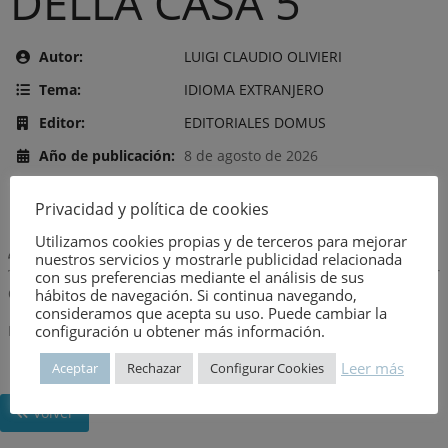
DELLA CASA 5
Autor:
LUIGI CLAUDIO OLIVIERI
Tema:
IDIOMA EXTRANJERO
Editor:
EDITORIALES DOMUS
Año de publicación:
8 de agosto de 2026
Número:
447
Privacidad y política de cookies
Utilizamos cookies propias y de terceros para mejorar
Descripción:
nuestros servicios y mostrarle publicidad relacionada
con sus preferencias mediante el análisis de sus
Observaciones
hábitos de navegación. Si continua navegando,
consideramos que acepta su uso. Puede cambiar la
configuración u obtener más información.
Está en italiano pero tiene muchas ilustraciones.
Leer más
Aceptar
Rechazar
Configurar Cookies
Volver