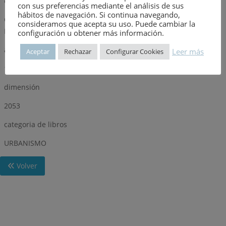
editorial
con sus preferencias mediante el análisis de sus
hábitos de navegación. Si continua navegando,
CENTRO DE ESTUDIOS DE ORDENACION DEL TERRITORIO Y
consideramos que acepta su uso. Puede cambiar la
MEDIO AMBIENTE
configuración u obtener más información.
año
Leer más
Aceptar
Rechazar
Configurar Cookies
1981
dimensión
2053
categoria de libros
URBANISMO
Volver