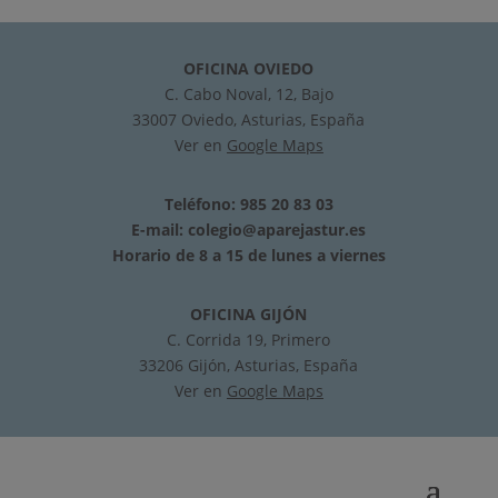
OFICINA OVIEDO
C. Cabo Noval, 12, Bajo
33007 Oviedo, Asturias, España
Ver en
Google Maps
Teléfono: 985 20 83 03
E-mail:
colegio@aparejastur.es
Horario de 8 a 15 de lunes a viernes
OFICINA GIJÓN
C. Corrida 19, Primero
33206 Gijón, Asturias, España
Ver en
Google Maps