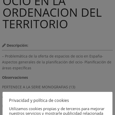
OCIO EN LA
ORDENACION DEL
TERRITORIO
Descripción:
– Problemática de la oferta de espacios de ocio en España-
Aspectos generales de la planificación del ocio- Planificación de
áreas específicas
Observaciones
PERTENECE A LA SERIE MONOGRAFIAS (13)
autor
Privacidad y política de cookies
MINISTERIO DE OBRAS PUBLICAS Y URBANISMO
Utilizamos cookies propias y de terceros para mejorar
nuestros servicios y mostrarle publicidad relacionada