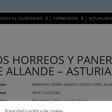
VICIOS AL CIUDADANO
FORMACIÓN
ACTUALIDA
OS HORREOS Y PANER
E ALLANDE – ASTURIA
tor:
ARMANDO GRAÑA GARCIA Y JUACO LOPEZ ALV
ma:
ARTE Y CULTURA
itor:
BIBLIOTECA POPULAR ASTURIANA
o de publicación:
8 de agosto de 1983
Privacidad y política de cookies