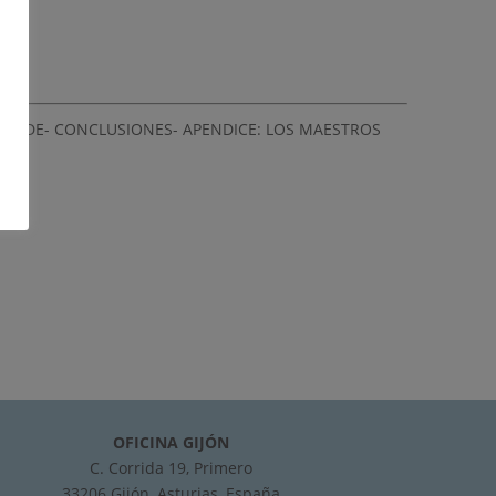
LANDE- CONCLUSIONES- APENDICE: LOS MAESTROS
OFICINA GIJÓN
C. Corrida 19, Primero
33206 Gijón, Asturias, España