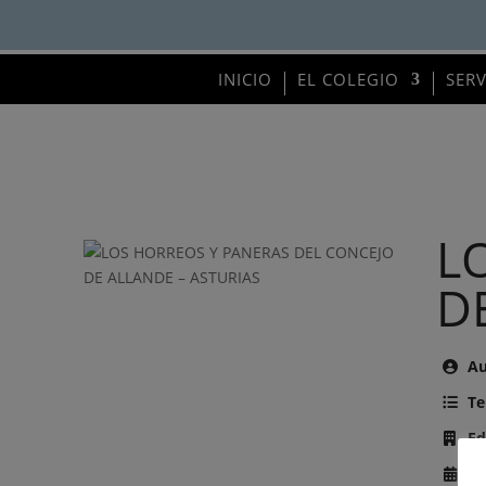
INICIO
EL COLEGIO
SER
L
D
Au
Te
Ed
Añ