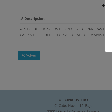
Nú
Descripción:
– INTRODUCCION- LOS HORREOS Y LAS PANERAS DE 
CARPINTEROS DEL SIGLO XVIII- GRAFICOS, MAPAS E I
Volver
OFICINA OVIEDO
C. Cabo Noval, 12, Bajo
33007 Oviedo, Asturias, España