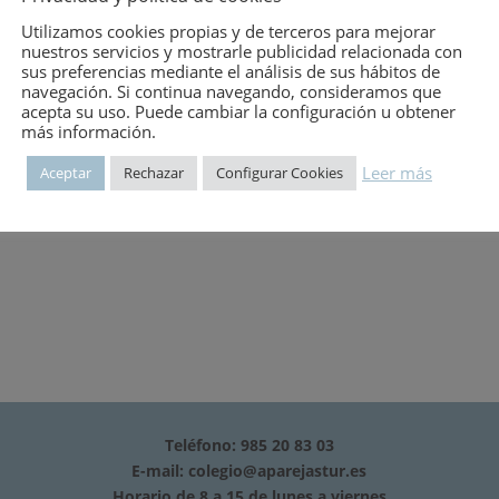
mero:
1376
Utilizamos cookies propias y de terceros para mejorar
nuestros servicios y mostrarle publicidad relacionada con
sus preferencias mediante el análisis de sus hábitos de
navegación. Si continua navegando, consideramos que
acepta su uso. Puede cambiar la configuración u obtener
ALLANDE- LA ORNAMENTACION DE LOS HORREOS Y PANERAS DE AL
más información.
LUSTRACIONES
Leer más
Aceptar
Rechazar
Configurar Cookies
Teléfono: 985 20 83 03
E-mail:
colegio@aparejastur.es
Horario de 8 a 15 de lunes a viernes