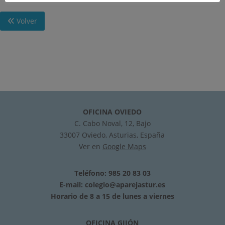
Volver
OFICINA OVIEDO
C. Cabo Noval, 12, Bajo
33007 Oviedo, Asturias, España
Ver en
Google Maps
Teléfono: 985 20 83 03
E-mail:
colegio@aparejastur.es
Horario de 8 a 15 de lunes a viernes
OFICINA GIJÓN