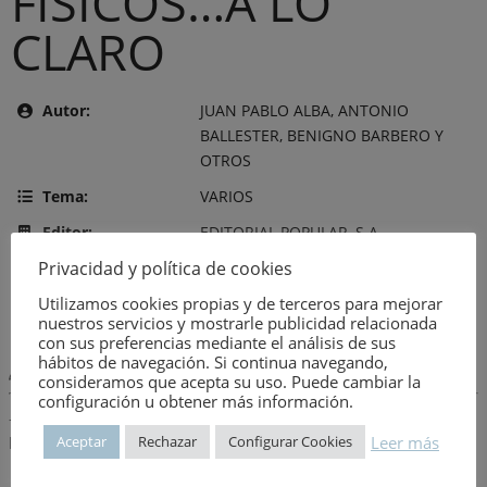
FÍSICOS…A LO
CLARO
Autor:
JUAN PABLO ALBA, ANTONIO
BALLESTER, BENIGNO BARBERO Y
OTROS
Tema:
VARIOS
Editor:
EDITORIAL POPULAR, S.A.
Privacidad y política de cookies
Año de publicación:
7 de agosto de 1982
Utilizamos cookies propias y de terceros para mejorar
Número:
1853
nuestros servicios y mostrarle publicidad relacionada
con sus preferencias mediante el análisis de sus
hábitos de navegación. Si continua navegando,
Descripción:
consideramos que acepta su uso. Puede cambiar la
configuración u obtener más información.
-Minusválidos ¿por qué?-Cómo viven-Qué se hace y qué debería
Leer más
Aceptar
Rechazar
Configurar Cookies
hacerse