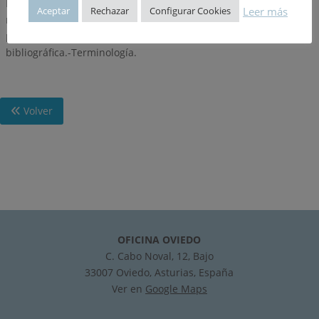
Productos vidrio-resina preparados.-Resinas termoplásticas
Leer más
Aceptar
Rechazar
Configurar Cookies
reforzadas.-Diseño-maquinado-reparación de los PRFV.-Reseña
panorámica de las aplicaciones de los PRFV.-Mención
bibliográfica.-Terminología.
Volver
OFICINA OVIEDO
C. Cabo Noval, 12, Bajo
33007 Oviedo, Asturias, España
Ver en
Google Maps