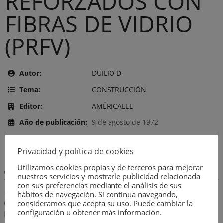
REFORZADOS CON
FIBRAS DE VIDRIO
(PRFV)
Autor:
DUILIO D
Tema:
CONSTRUCCIÓN
Editor:
AMÉRICALEE
Año de publicación:
9 de agosto de 1972
Número:
956
Privacidad y política de cookies
Utilizamos cookies propias y de terceros para mejorar
Descripción:
nuestros servicios y mostrarle publicidad relacionada
con sus preferencias mediante el análisis de sus
-Introducción.-La fibra de vidrio textil.-Las resinas.-Productos
hábitos de navegación. Si continua navegando,
complementarios.-Características de los PRFV.-Métodos de
consideramos que acepta su uso. Puede cambiar la
configuración u obtener más información.
formación.-Equipos subsidiarios.-Fabricaciones especiales.-