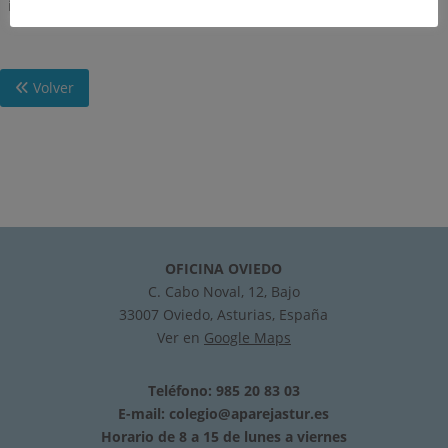
instalaciones.+ Puertos deportivos.+ Derecho urbanístico.
Volver
OFICINA OVIEDO
C. Cabo Noval, 12, Bajo
33007 Oviedo, Asturias, España
Ver en
Google Maps
Teléfono: 985 20 83 03
E-mail:
colegio@aparejastur.es
Horario de 8 a 15 de lunes a viernes