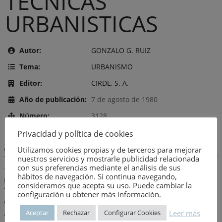
TECNICAS
URBANISTICAS
Autor:
GONZALO G. RUIZ
Tema:
URBANISMO
Editor:
CIRDE, S. A.
Año de publicación:
7 de agosto de 1980
Número:
3128
Privacidad y política de cookies
Descripción:
Utilizamos cookies propias y de terceros para mejorar
nuestros servicios y mostrarle publicidad relacionada
con sus preferencias mediante el análisis de sus
+ Planeamiento y módulos (estándares) urbanísticos.+ Esquema
hábitos de navegación. Si continua navegando,
planeamiento vigente.+ Información necesaria. Fuentes.+
consideramos que acepta su uso. Puede cambiar la
Topografía y cartografía.+ Asoleo.+ Clima y microclima.+
configuración u obtener más información.
Geología y geotecnia.+ Hidrología.+ Demografía.+ Economía.+
Leer más
Aceptar
Rechazar
Configurar Cookies
Análisis de inversiones.+ Transportes.+ Servicios e