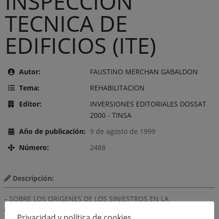
INSPECCION
TECNICA DE
EDIFICIOS (ITE)
Autor:
FAUSTINO MERCHAN GABALDON
Tema:
REHABILITACION
Editor:
INVERSIONES EDITORIALES DOSSAT
2000 - TINSA
Año de publicación:
9 de agosto de 1999
Número:
2488
Descripción:
– SOBRE LOS ORIGENES DE LOS SINIESTROS EN LA
CONSTRUCCION.- CASUISTICA DE LOS SINIESTROS MAS
Privacidad y política de cookies