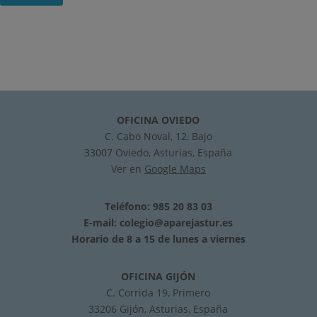
OFICINA OVIEDO
C. Cabo Noval, 12, Bajo
33007 Oviedo, Asturias, España
Ver en
Google Maps
Teléfono: 985 20 83 03
E-mail:
colegio@aparejastur.es
Horario de 8 a 15 de lunes a viernes
OFICINA GIJÓN
C. Corrida 19, Primero
33206 Gijón, Asturias, España