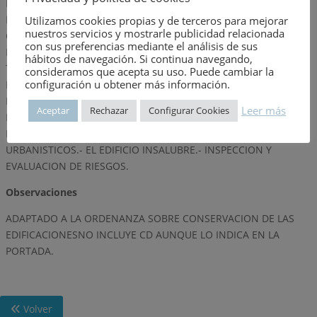
FRECUENTES DE LA CONSTRUCCION.- RESPONSABILIDAD Y
RESPONSABLES EN LA CONSTRUCCION.- ESCENARIO DEL
Utilizamos cookies propias y de terceros para mejorar
nuestros servicios y mostrarle publicidad relacionada
OBJETO DEL INFORME.- AUSCULTACION DE LA CIMENTACION.-
con sus preferencias mediante el análisis de sus
LAS HUMEDADES EN LA CONSTRUCCION.- EL AISLAMIENTO
hábitos de navegación. Si continua navegando,
TERMICO.- INSTALACIONES MECANICAS.- PATOLOGIA
consideramos que acepta su uso. Puede cambiar la
configuración u obtener más información.
EDIFICATORIA. METODOLOGIA. DICTAMEN.- CASOS SINGULARES
DE LESIONES EN LOS EDIFICIOS.- CALIDAD DEL AIRE EN LAS
Leer más
Aceptar
Rechazar
Configurar Cookies
INSTALACIONES DE CONFORT TERMICO.- COMPORTAMIENTO
FRENTE AL FUEGO DE LOS EDIFICIOS.- SUPUESTOS DE INFORMES
URBANISTICOS.- EL EDIFICIO INSALUBRE.- INSPECCION Y
EVALUACION DE RIESGOS.
Observaciones
ADAPTADO A LA ORDENANZA SOBRE CONSERVACION DE LAS
EDIFICACIONESNO INCLUYE CD AUNQUE LO INDICA EN LA
PORTADA.
Volver