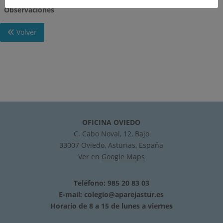
Observaciones
Volver
OFICINA OVIEDO
C. Cabo Noval, 12, Bajo
33007 Oviedo, Asturias, España
Ver en
Google Maps
Teléfono: 985 20 83 03
E-mail:
colegio@aparejastur.es
Horario de 8 a 15 de lunes a viernes