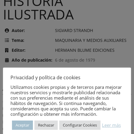
HISTORIA
ILUSTRADA
Autor:
SIGVARD STRANDH
Tema:
MAQUINARIA Y MEDIOS AUXILIARES
Editor:
HERMANN BLUME EDICIONES
Año de publicación:
6 de agosto de 1979
Número:
206
Privacidad y política de cookies
Utilizamos cookies propias y de terceros para mejorar
Descripción:
nuestros servicios y mostrarle publicidad relacionada
con sus preferencias mediante el análisis de sus
-Sin instrumentos, no hay máquinas.-Elementos de las
hábitos de navegación. Si continua navegando,
máquinas y máquinas elementales.-Del instrumento manual al
consideramos que acepta su uso. Puede cambiar la
configuración u obtener más información.
robot industrial. -Motores primarios I.-Motores primarios II.-
Motores primarios III.-La aparición de los sistemas de control.-
Leer más
Aceptar
Rechazar
Configurar Cookies
Computadoras.-La máquina.