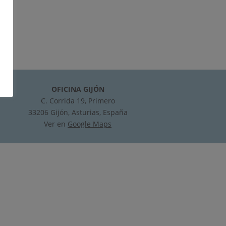
OFICINA GIJÓN
C. Corrida 19, Primero
33206 Gijón, Asturias, España
Ver en
Google Maps