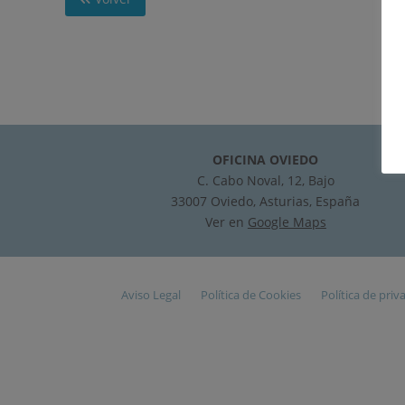
OFICINA OVIEDO
C. Cabo Noval, 12, Bajo
33007 Oviedo, Asturias, España
Ver en
Google Maps
Aviso Legal
Política de Cookies
Política de priv