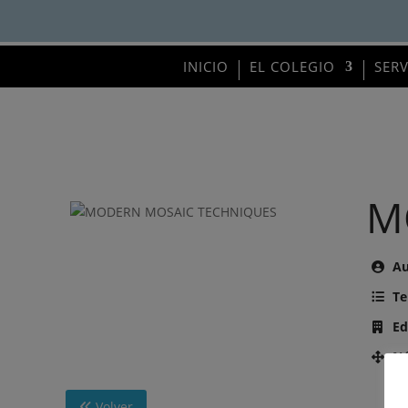
INICIO
EL COLEGIO
SER
M
Au
Te
Ed
Nú
Volver