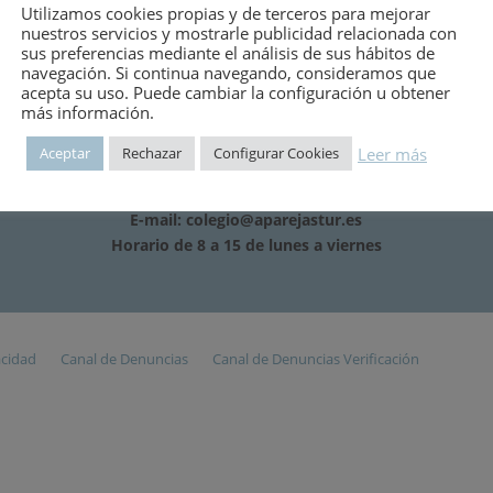
Utilizamos cookies propias y de terceros para mejorar
nuestros servicios y mostrarle publicidad relacionada con
sus preferencias mediante el análisis de sus hábitos de
navegación. Si continua navegando, consideramos que
acepta su uso. Puede cambiar la configuración u obtener
más información.
Leer más
Aceptar
Rechazar
Configurar Cookies
Teléfono: 985 20 83 03
E-mail:
colegio@aparejastur.es
Horario de 8 a 15 de lunes a viernes
acidad
Canal de Denuncias
Canal de Denuncias Verificación