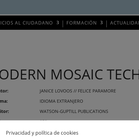
VICIOS AL CIUDADANO
FORMACIÓN
ACTUALIDA
ODERN MOSAIC TEC
tor:
JANICE LOVOOS // FELICE PARAMORE
ma:
IDIOMA EXTRANJERO
itor:
WATSON-GUPTILL PUBLICATIONS
mero:
958
Privacidad y política de cookies