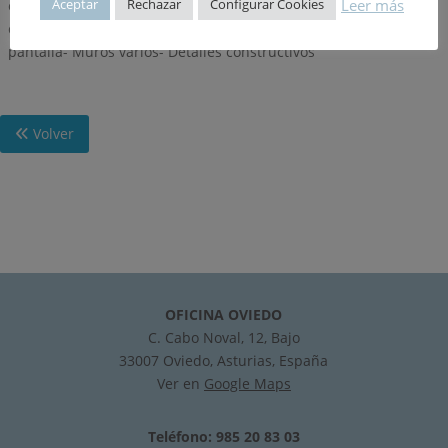
Leer más
Aceptar
Rechazar
Configurar Cookies
empuje activo en muros de pequeña altura- Muros de
contrafuertes- Muros de bandejas- Muros de sótano- Muros
pantalla- Muros varios- Detalles constructivos
Volver
OFICINA OVIEDO
C. Cabo Noval, 12, Bajo
33007 Oviedo, Asturias, España
Ver en
Google Maps
Teléfono: 985 20 83 03