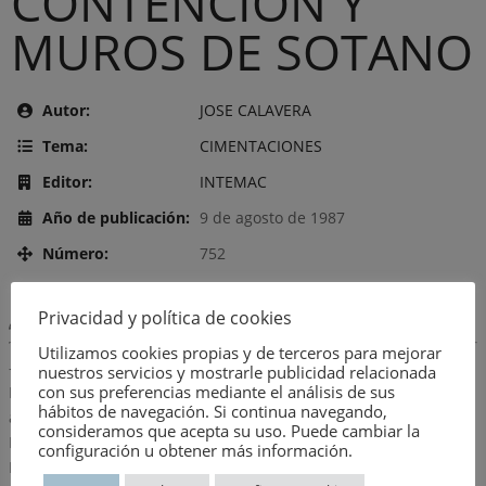
CONTENCION Y
MUROS DE SOTANO
Autor:
JOSE CALAVERA
Tema:
CIMENTACIONES
Editor:
INTEMAC
Año de publicación:
9 de agosto de 1987
Número:
752
Privacidad y política de cookies
Descripción:
Utilizamos cookies propias y de terceros para mejorar
– Tipología general de muros- Introducción de la seguridad-
nuestros servicios y mostrarle publicidad relacionada
con sus preferencias mediante el análisis de sus
Empujes del terreno sobre los muros cargas y sobrecargas
hábitos de navegación. Si continua navegando,
actuantes sobre terreno- Muros de gravedad-
consideramos que acepta su uso. Puede cambiar la
Predimensionamiento de muros ménsula- Muros ménsula-
configuración u obtener más información.
Método semiempírico de terzaghi y peck para el cálculo del