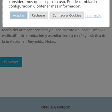
Renacimiento y la Edad de Oro.-El mecenazgo de los primeros
consideramos que acepta su uso. Puede cambiar la
configuración u obtener más información.
Médicis.-El método de elaborar composiciones de Leonardo.-La
Madonna della Sedia de Rafael.-Norma y forma. Las categorías
Leer más
Aceptar
Rechazar
Configurar Cookies
estilísticas de la historia del arte y sus orígenes en los ideales
renacentistas.-El manierismo: trasfondo historiográfico.-La
teoría del arte renacentista y el nacimiento del paisajismo.-El
estilo all’antica: imitación y asimilación.-La teoría y práctica de
la imitación en Reynolds.-Notas.
Volver
OFICINA OVIEDO