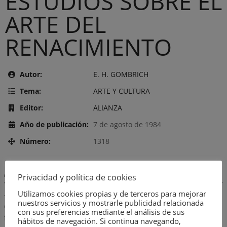
ESTUDIOS SOBRE EL
ARTE DEL
RENACIMIENTO
Autor:
E. H. GOMBRICH
Tema:
ARTE Y CULTURA
Editor:
ALIANZA
Año de publicación:
7 de agosto de 1984
Número:
1318
Descripción:
Privacidad y política de cookies
Utilizamos cookies propias y de terceros para mejorar
-La concepción renacentista del progreso artístico y sus
nuestros servicios y mostrarle publicidad relacionada
consecuencias.-Apollonio di Giovanni. Un taller de cassoni
con sus preferencias mediante el análisis de sus
florentino visto con los ojos de un poeta humanista.-El
hábitos de navegación. Si continua navegando,