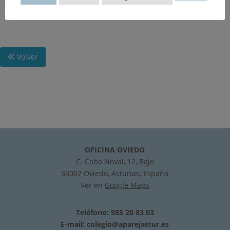
CARBON, GASES LICUADOS, COMBUSTIBLES LIQUIDOS.- IE
ELECTRICIDAD.- IF FONTANERIA.
Volver
OFICINA OVIEDO
C. Cabo Noval, 12, Bajo
33007 Oviedo, Asturias, España
Ver en
Google Maps
Teléfono: 985 20 83 03
E-mail:
colegio@aparejastur.es