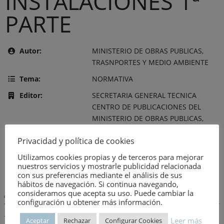
INSTALACIONES 1ª
PARTE
Autor:
MINISTERIO DE OBRAS PUBLICAS,
TRASNPORTES Y MEDIO AMBIENTE
Tema:
NORMATIVA
Editor:
SECRETARIA GENERAL TECNICA
CENTRO DE PUBLICACIONES DEL
MINISTERIO DE OBRAS PUBLICAS,
TRANSPORTES Y MEDIO AMBIENTE
Privacidad y política de cookies
Año de publicación:
9 de agosto de 1993
Utilizamos cookies propias y de terceros para mejorar
Número:
2223
nuestros servicios y mostrarle publicidad relacionada
con sus preferencias mediante el análisis de sus
hábitos de navegación. Si continua navegando,
consideramos que acepta su uso. Puede cambiar la
Descripción:
configuración u obtener más información.
– IA AUDIOVISUALES.- IC CLIMATIZACION.- ID DEPOSITO DE:
Leer más
Aceptar
Rechazar
Configurar Cookies