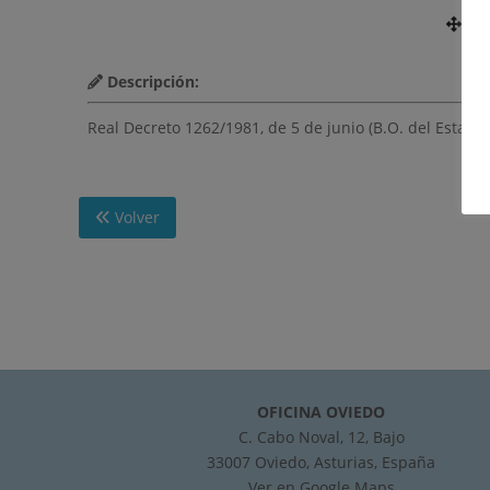
Nú
Descripción:
Real Decreto 1262/1981, de 5 de junio (B.O. del Estado»
Volver
OFICINA OVIEDO
C. Cabo Noval, 12, Bajo
33007 Oviedo, Asturias, España
Ver en
Google Maps