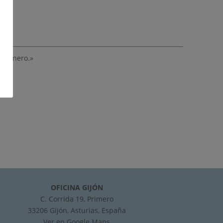
 de enero.»
OFICINA GIJÓN
C. Corrida 19, Primero
33206 Gijón, Asturias, España
Ver en
Google Maps