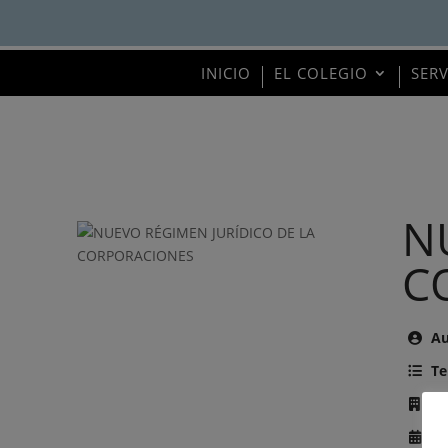
INICIO
EL COLEGIO
SER
N
C
Au
Te
Ed
Añ