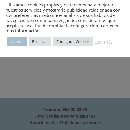
Utilizamos cookies propias y de terceros para mejorar
mero:
546
nuestros servicios y mostrarle publicidad relacionada con
sus preferencias mediante el análisis de sus hábitos de
navegación. Si continua navegando, consideramos que
acepta su uso. Puede cambiar la configuración u obtener
más información.
 del 27), por el que se desarrolla el Real Decreto-ley 3/1981, de 16
Leer más
Aceptar
Rechazar
Configurar Cookies
Teléfono: 985 20 83 03
E-mail:
colegio@aparejastur.es
Horario de 8 a 15 de lunes a viernes