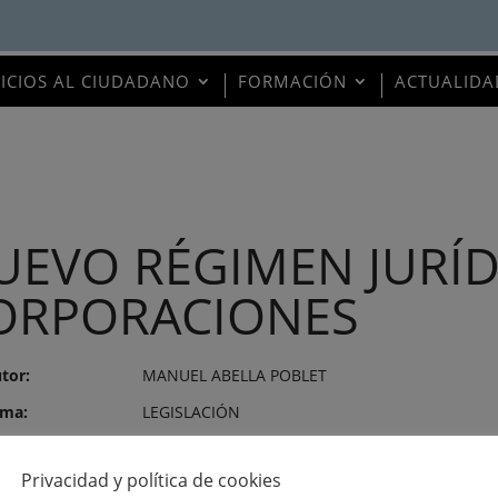
VICIOS AL CIUDADANO
FORMACIÓN
ACTUALIDA
UEVO RÉGIMEN JURÍD
ORPORACIONES
tor:
MANUEL ABELLA POBLET
ma:
LEGISLACIÓN
itor:
MANUEL ABELLA POBLET
Privacidad y política de cookies
o de publicación:
7 de agosto de 1981