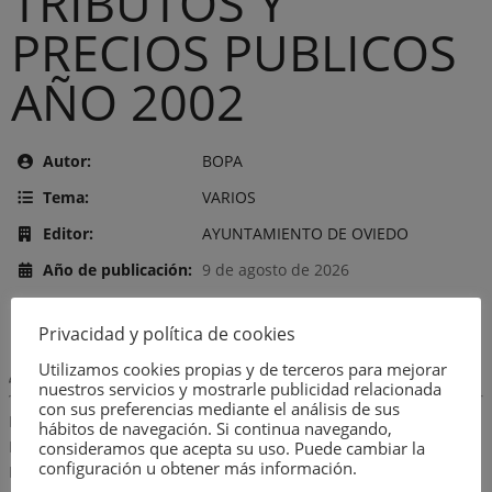
TRIBUTOS Y
PRECIOS PUBLICOS
AÑO 2002
Autor:
BOPA
Tema:
VARIOS
Editor:
AYUNTAMIENTO DE OVIEDO
Año de publicación:
9 de agosto de 2026
Número:
2569
Privacidad y política de cookies
Utilizamos cookies propias y de terceros para mejorar
Descripción:
nuestros servicios y mostrarle publicidad relacionada
con sus preferencias mediante el análisis de sus
RECOGE LA ORDENANZA GENERAL DE GESTION, RECAUDACION
hábitos de navegación. Si continua navegando,
E INSPECCION DE LOS INGRESOS DE DERECHO PUBLICO
consideramos que acepta su uso. Puede cambiar la
configuración u obtener más información.
LOCALES. CONTIENE TABLAS QUE SE DIVIDEN DE LA SIGUIENTE