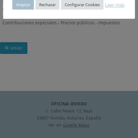
MANERA:- Por presentación de servicios o realización de
Leer más
Aceptar
Rechazar
Configurar Cookies
actividades de competencia local.- Por utilización privativa o
aprovechamiento especial del dominio público local.-
Contribuciones especiales.- Precios públicos.- Impuestos.
Volver
OFICINA OVIEDO
C. Cabo Noval, 12, Bajo
33007 Oviedo, Asturias, España
Ver en
Google Maps