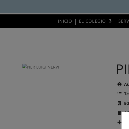
INICIO
EL COLEGIO
SER
PI
Au
Te
Ed
Añ
Nú