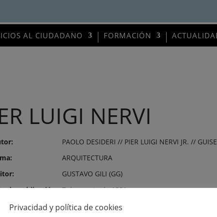
VICIOS AL CIUDADANO
FORMACIÓN
ACTUALIDA
ER LUIGI NERVI
tor:
PAOLO DESIDERI // PIER LUIGI NERVI JR. // GUI
ma:
ARQUITECTURA
itor:
GUSTAVO GILI (GG)
o de publicación:
7 de agosto de 1981
mero:
1590
Privacidad y política de cookies