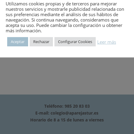
Utilizamos cookies propias y de terceros para mejorar
nuestros servicios y mostrarle publicidad relacionada con
sus preferencias mediante el análisis de sus hábitos de
navegación. Si continua navegando, consideramos que
O QUE ANALIZA LOS PROBLEMAS PROYECTUALES Y LAS SOLUCIONE
acepta su uso. Puede cambiar la configuración u obtener
TE DIDACTICO.
más información.
Leer más
Aceptar
Rechazar
Configurar Cookies
Teléfono: 985 20 83 03
E-mail:
colegio@aparejastur.es
Horario de 8 a 15 de lunes a viernes