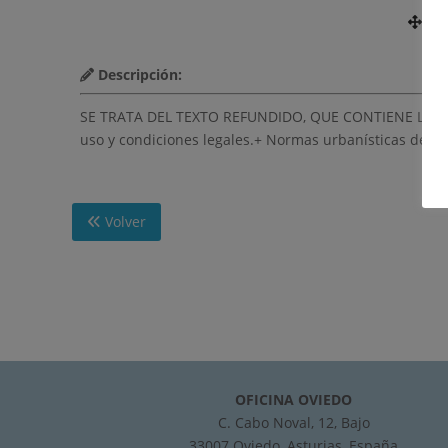
Nú
Descripción:
SE TRATA DEL TEXTO REFUNDIDO, QUE CONTIENE LA APR
uso y condiciones legales.+ Normas urbanísticas del P
Volver
OFICINA OVIEDO
C. Cabo Noval, 12, Bajo
33007 Oviedo, Asturias, España