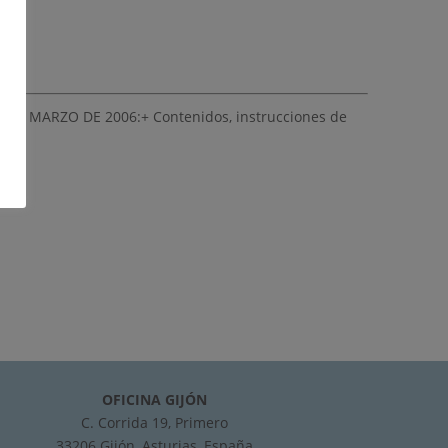
DE MARZO DE 2006:+ Contenidos, instrucciones de
OFICINA GIJÓN
C. Corrida 19, Primero
33206 Gijón, Asturias, España