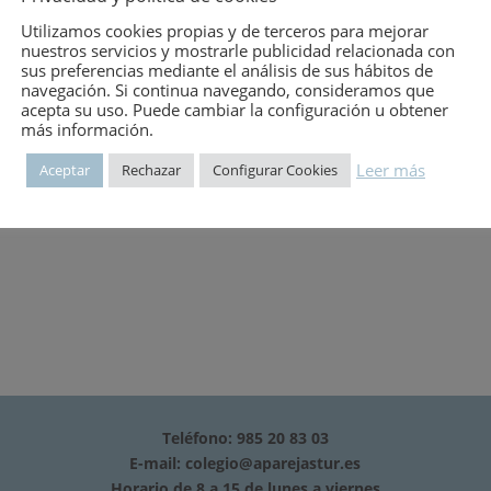
mero:
3426
Utilizamos cookies propias y de terceros para mejorar
nuestros servicios y mostrarle publicidad relacionada con
sus preferencias mediante el análisis de sus hábitos de
navegación. Si continua navegando, consideramos que
acepta su uso. Puede cambiar la configuración u obtener
OBACION DEFINITIVA DE PLENO 6 DE FEBRERO DE 2006, BOPA, 25 
más información.
lan General.+ Normas Catálogo de edificios.
Leer más
Aceptar
Rechazar
Configurar Cookies
Teléfono: 985 20 83 03
E-mail:
colegio@aparejastur.es
Horario de 8 a 15 de lunes a viernes