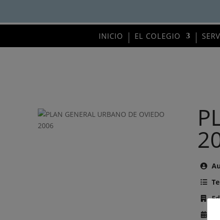
INICIO
EL COLEGIO
SER
P
2
Au
Te
Ed
Añ