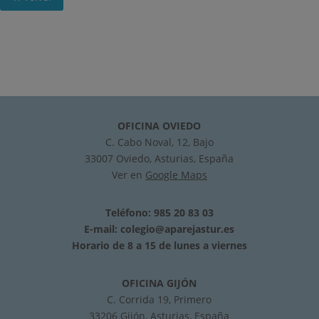
OFICINA OVIEDO
C. Cabo Noval, 12, Bajo
33007 Oviedo, Asturias, España
Ver en
Google Maps
Teléfono: 985 20 83 03
E-mail:
colegio@aparejastur.es
Horario de 8 a 15 de lunes a viernes
OFICINA GIJÓN
C. Corrida 19, Primero
33206 Gijón, Asturias, España