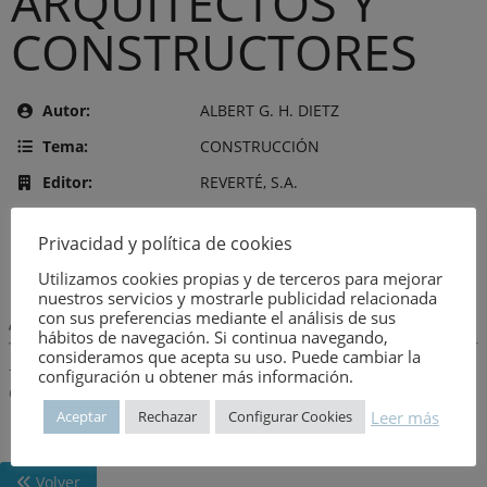
ARQUITECTOS Y
CONSTRUCTORES
Autor:
ALBERT G. H. DIETZ
Tema:
CONSTRUCCIÓN
Editor:
REVERTÉ, S.A.
Año de publicación:
6 de agosto de 1973
Privacidad y política de cookies
Número:
955
Utilizamos cookies propias y de terceros para mejorar
nuestros servicios y mostrarle publicidad relacionada
con sus preferencias mediante el análisis de sus
Descripción:
hábitos de navegación. Si continua navegando,
consideramos que acepta su uso. Puede cambiar la
-Ejemplos.-Tipos de plásticos.-Propiedades.-Aplicaciones.-
configuración u obtener más información.
Compuestos.-Procedimientos de fabricación.
Leer más
Aceptar
Rechazar
Configurar Cookies
Volver