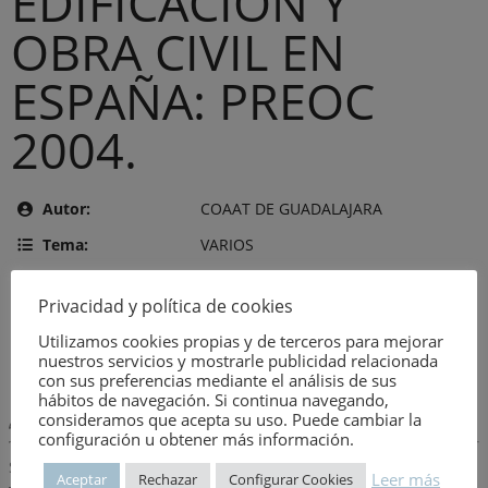
EDIFICACION Y
OBRA CIVIL EN
ESPAÑA: PREOC
2004.
Autor:
COAAT DE GUADALAJARA
Tema:
VARIOS
Editor:
ATAYO, S.A.
Privacidad y política de cookies
Año de publicación:
9 de agosto de 2026
Utilizamos cookies propias y de terceros para mejorar
Número:
3176
nuestros servicios y mostrarle publicidad relacionada
con sus preferencias mediante el análisis de sus
hábitos de navegación. Si continua navegando,
consideramos que acepta su uso. Puede cambiar la
Descripción:
configuración u obtener más información.
SE TRATA DE UNA BASE DE DATOS, Y DOCUMENTACIÓN
Leer más
Aceptar
Rechazar
Configurar Cookies