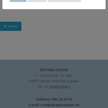
TÉCNICA COMERCIAL Y EMPRESARIAL, ELABORADA POR EL
COAAT DE GUADALAJARA.
Volver
OFICINA OVIEDO
C. Cabo Noval, 12, Bajo
33007 Oviedo, Asturias, España
Ver en
Google Maps
Teléfono: 985 20 83 03
E-mail:
colegio@aparejastur.es