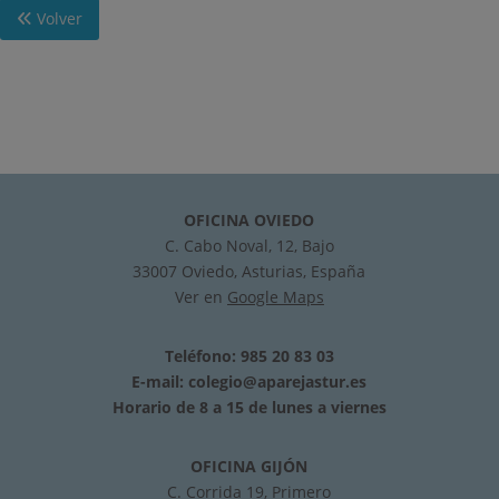
Volver
OFICINA OVIEDO
C. Cabo Noval, 12, Bajo
33007 Oviedo, Asturias, España
Ver en
Google Maps
Teléfono: 985 20 83 03
E-mail:
colegio@aparejastur.es
Horario de 8 a 15 de lunes a viernes
OFICINA GIJÓN
C. Corrida 19, Primero