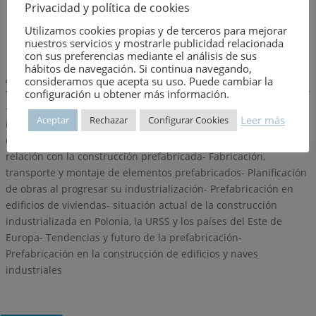
Privacidad y política de cookies
Año de publicación:
7 de agosto de 1968
Utilizamos cookies propias y de terceros para mejorar
Número:
919
nuestros servicios y mostrarle publicidad relacionada
con sus preferencias mediante el análisis de sus
hábitos de navegación. Si continua navegando,
Descripción:
consideramos que acepta su uso. Puede cambiar la
configuración u obtener más información.
– Situación actual de las técnicas de prefabricación e
Leer más
Aceptar
Rechazar
Configurar Cookies
industrialización de la construcción de edificios en España- La
coordinación dimensional, normalización y tipificación en
relación con la construcción prefabricada- Fabricación,
transporte y montaje de elementos prefabricados- Planificación
de obras al progresar su industrialización- Prefabricación en
edificios de viviendas- situación actual de la construcción
industrializada en Polonia, la URSS y los países del Este de
Europa- Tendencias y futuro de la prefabricación-
Prefabricación en la construcción de edificios y naves
industriales