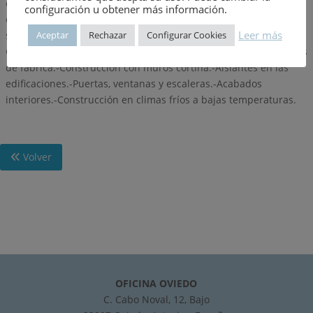
de construcción.-Armazones de hormigón armado.-Armazones
configuración u obtener más información.
de acero laminado para construcción.-Sistemas de suelos y
Leer más
Aceptar
Rechazar
Configurar Cookies
solados industriales.-Armazones y material de cubiertas.-
Construcciones con láminas de madera.-Construcción con obras
de fábrica.-Construcción con muros cortina.-Aislantes en las
edificaciones.-Puertas, ventanas y escaleras.-Acabados
interiores.-Construcción en climas fríos a bajas temperaturas.
Volver
OFICINA OVIEDO
C. Cabo Noval, 12, Bajo