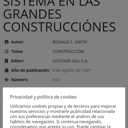
SISTEMA EN LAS
GRANDES
CONSTRUCCIÓNES
Autor:
RONALD C. SMITH
Tema:
CONSTRUCCIÓN
Editor:
GUSTAVO GILI, S.A.
Año de publicación:
8 de agosto de 1969
Número:
932
Privacidad y política de cookies
Descripción:
Utilizamos cookies propias y de terceros para mejorar
-Investigación del solar.-Trazado del edificio sobre el terreno.-
nuestros servicios y mostrarle publicidad relacionada
con sus preferencias mediante el análisis de sus
Excavación.-Replanteo de cimientos.-Pilotes, pozos,
hábitos de navegación. Si continua navegando,
emparrillados.-Encofrados.-Hormigón.-Armazones de madera
consideramos que acepta su uso. Puede cambiar la