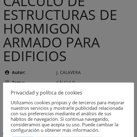
CALCULO DE
ESTRUCTURAS DE
HORMIGON
ARMADO PARA
EDIFICIOS
Autor:
J. CALAVERA
Tema:
CÁLCULO
Privacidad y política de cookies
Editor:
INTEMAC
Utilizamos cookies propias y de terceros para mejorar
Año de publicación:
7 de agosto de 1984
nuestros servicios y mostrarle publicidad relacionada
Número:
638
con sus preferencias mediante el análisis de sus
hábitos de navegación. Si continua navegando,
consideramos que acepta su uso. Puede cambiar la
configuración u obtener más información.
Descripción: