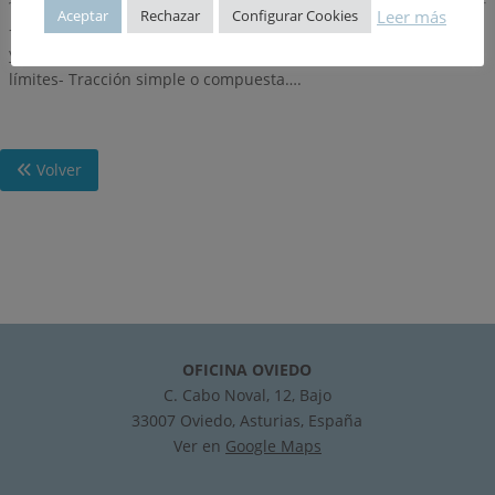
Leer más
Aceptar
Rechazar
Configurar Cookies
-Planteamiento estructural del edificio- Definición de esfuerzos
y enlaces- Coeficientes elásticos….- Método de los estados
límites- Tracción simple o compuesta….
Volver
OFICINA OVIEDO
C. Cabo Noval, 12, Bajo
33007 Oviedo, Asturias, España
Ver en
Google Maps