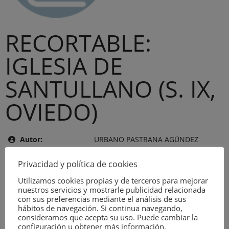
RECORTABLE:
IGLESIA DE
SANTULLANO (S. IX,
OVIEDO)
Autor:
URBANO PASTRANA AGÜNDEZ
Tema:
VARIOS
Privacidad y política de cookies
Editor:
COAAT DE ASTURIAS
Utilizamos cookies propias y de terceros para mejorar
nuestros servicios y mostrarle publicidad relacionada
Año de publicación:
8 de agosto de 1988
con sus preferencias mediante el análisis de sus
Número:
2942
hábitos de navegación. Si continua navegando,
consideramos que acepta su uso. Puede cambiar la
configuración u obtener más información.