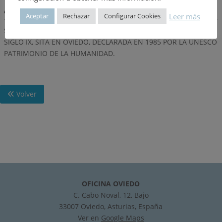
Descripción:
Leer más
Aceptar
Rechazar
Configurar Cookies
SE TRATA DEL RECORTABLE DE LA IGLESIA DE SANTULLANO DEL
SIGLO IX, SITA EN OVIEDO, DECLARADA EN 1985 POR LA UNESCO
PATRIMONIO DE LA HUMANIDAD.
Volver
OFICINA OVIEDO
C. Cabo Noval, 12, Bajo
33007 Oviedo, Asturias, España
Ver en
Google Maps