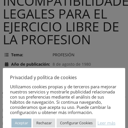
INCOMPATIBILIDAD
LEGALES PARA EL
EJERCICIO LIBRE DE
LA PROFESION
Tema:
PROFESIÓN
Año de publicación:
8 de agosto de 1980
Número:
309
Privacidad y política de cookies
Utilizamos cookies propias y de terceros para mejorar
nuestros servicios y mostrarle publicidad relacionada
Descripción:
con sus preferencias mediante el análisis de sus
hábitos de navegación. Si continua navegando,
-Funcionarios de la Administración civil del estado.-
consideramos que acepta su uso. Puede cambiar la
Funcionarios de la Administración local.-Funcionarios
configuración u obtener más información.
dependientes de los organismos autónomos.-Régimen de
Leer más
Aceptar
Rechazar
Configurar Cookies
incompatibilidades del personal del cuerpo general de policía,