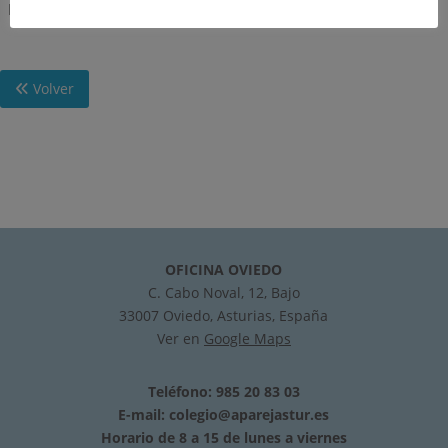
policía armada y guardia civil.
Volver
OFICINA OVIEDO
C. Cabo Noval, 12, Bajo
33007 Oviedo, Asturias, España
Ver en
Google Maps
Teléfono: 985 20 83 03
E-mail:
colegio@aparejastur.es
Horario de 8 a 15 de lunes a viernes