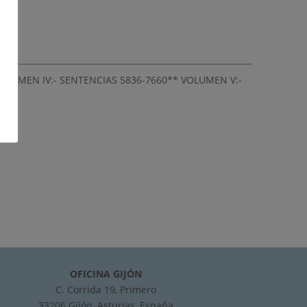
VOLUMEN IV:- SENTENCIAS 5836-7660** VOLUMEN V:-
OFICINA GIJÓN
C. Corrida 19, Primero
33206 Gijón, Asturias, España