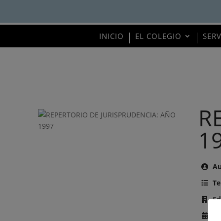
INICIO
EL COLEGIO
SER
R
1
Au
Te
Ed
Añ