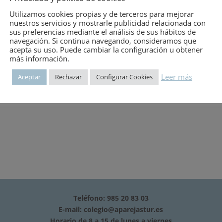
mero:
2665
Utilizamos cookies propias y de terceros para mejorar
nuestros servicios y mostrarle publicidad relacionada con
sus preferencias mediante el análisis de sus hábitos de
navegación. Si continua navegando, consideramos que
acepta su uso. Puede cambiar la configuración u obtener
SENTENCIAS 1981-3933** VOLUMEN III:- SENTENCIAS 3934-5835** 
más información.
Leer más
Aceptar
Rechazar
Configurar Cookies
Teléfono: 985 20 83 03
E-mail:
colegio@aparejastur.es
Horario de 8 a 15 de lunes a viernes