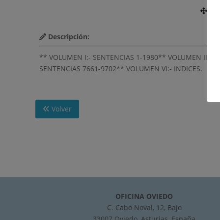
Nú
Descripción:
** VOLUMEN I:- SENTENCIAS 1-1980** VOLUMEN II:- 
SENTENCIAS 7661-9702** VOLUMEN VI:- INDICES.
Volver
OFICINA OVIEDO
C. Cabo Noval, 12, Bajo
33007 Oviedo, Asturias, España