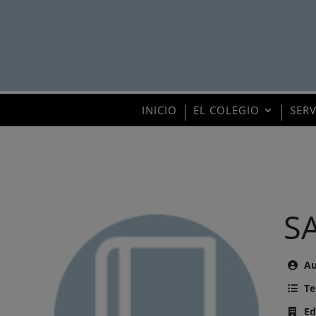
INICIO
EL COLEGIO
SER
S
Au
Te
Ed