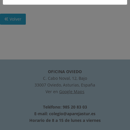
Volver
OFICINA OVIEDO
C. Cabo Noval, 12, Bajo
33007 Oviedo, Asturias, España
Ver en
Google Maps
Teléfono: 985 20 83 03
E-mail:
colegio@aparejastur.es
Horario de 8 a 15 de lunes a viernes