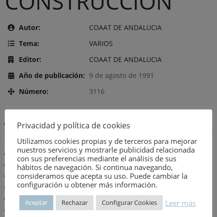
CONSTRUCCION
Autor:
COAAT DE ANDALUCIA
Tema:
VARIOS
Editor:
COAAT DE ANDALUCIA
Año de publicación:
9 de agosto de 1991
Número:
3116
Descripción:
Privacidad y política de cookies
Utilizamos cookies propias y de terceros para mejorar
+ Iniciación a la normativa técnica sobre seguridad e higiene en
nuestros servicios y mostrarle publicidad relacionada
el trabajo, para obras de edificación.+ Situación de la seguridad
con sus preferencias mediante el análisis de sus
en la edificación.+ Los niveles deseables de seguridad e higiene
hábitos de navegación. Si continua navegando,
en la construcción.+ Responsabilidad civil derivada de la
consideramos que acepta su uso. Puede cambiar la
configuración u obtener más información.
construcción.+ Los delitos de peligro y la seguridad en la
construcción (responsabilidad penal).+ Responsabilidad
Leer más
Aceptar
Rechazar
Configurar Cookies
administrativa laboral en materia de seguridad en el trabajo.