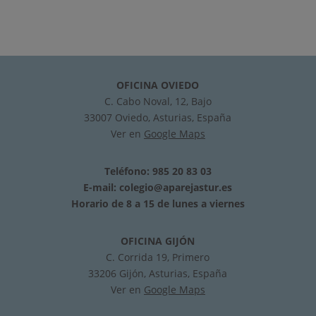
OFICINA OVIEDO
C. Cabo Noval, 12, Bajo
33007 Oviedo, Asturias, España
Ver en
Google Maps
Teléfono: 985 20 83 03
E-mail:
colegio@aparejastur.es
Horario de 8 a 15 de lunes a viernes
OFICINA GIJÓN
C. Corrida 19, Primero
33206 Gijón, Asturias, España
Ver en
Google Maps