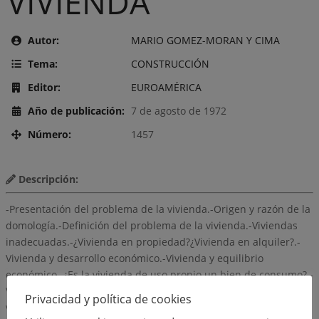
VIVIENDA
Autor:
MARIO GOMEZ-MORAN Y CIMA
Tema:
CONSTRUCCIÓN
Editor:
EUROAMÉRICA
Año de publicación:
7 de agosto de 1972
Número:
1457
Descripción:
-Presentación del problema de la vivienda.-Origen y razón de la
domología.-Definición del problema de la vivienda.-Viviendas
inadecuadas.-¿Vivienda en propiedad?¿Vivienda en alquiler?.-
Vivienda y desarrollo económico.-Vivienda y equilibrio
económico.-¿Es la vivienda de uso propio un bien de consumo?.-
Vivienda y contabilidad nacional.-Estudio económico de la
Privacidad y política de cookies
vivienda.-Un sistema rápido para valorar viviendas.-