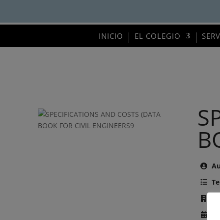
INICIO
EL COLEGIO
SER
S
B
Au
Te
Ed
Añ