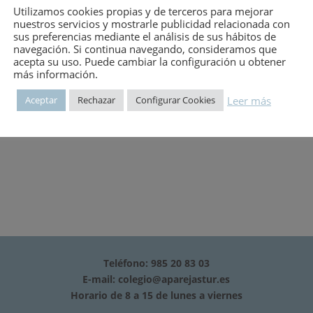
Utilizamos cookies propias y de terceros para mejorar
mero:
46
nuestros servicios y mostrarle publicidad relacionada con
sus preferencias mediante el análisis de sus hábitos de
navegación. Si continua navegando, consideramos que
acepta su uso. Puede cambiar la configuración u obtener
más información.
Leer más
Aceptar
Rechazar
Configurar Cookies
Teléfono: 985 20 83 03
E-mail:
colegio@aparejastur.es
Horario de 8 a 15 de lunes a viernes