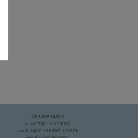
OFICINA GIJÓN
C. Corrida 19, Primero
33206 Gijón, Asturias, España
Ver en
Google Maps