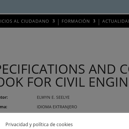
VICIOS AL CIUDADANO
FORMACIÓN
ACTUALIDA
PECIFICATIONS AND C
OOK FOR CIVIL ENGI
tor:
ELWYN E. SEELYE
ma:
IDIOMA EXTRANJERO
itor:
JOHN WILEY AND SONS
Privacidad y política de cookies
o de publicación:
6 de agosto de 2026