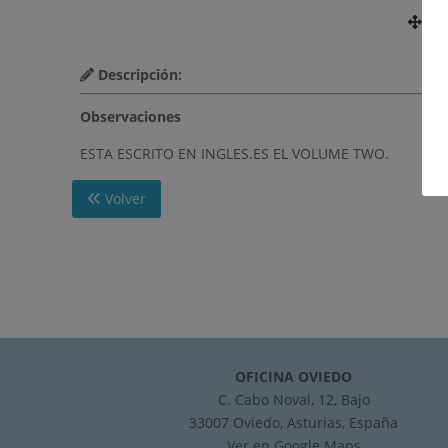
Nú
Descripción:
Observaciones
ESTA ESCRITO EN INGLES.ES EL VOLUME TWO.
Volver
OFICINA OVIEDO
C. Cabo Noval, 12, Bajo
33007 Oviedo, Asturias, España
Ver en
Google Maps