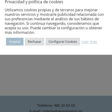
itor:
CENTRO DE ESTUDIANTES DE INGENIERIA DE B
Privacidad y política de cookies
o de publicación:
7 de agosto de 2026
Utilizamos cookies propias y de terceros para mejorar
nuestros servicios y mostrarle publicidad relacionada con
mero:
778
sus preferencias mediante el análisis de sus hábitos de
navegación. Si continua navegando, consideramos que
acepta su uso. Puede cambiar la configuración u obtener
más información.
péndices.
Leer más
Aceptar
Rechazar
Configurar Cookies
Teléfono: 985 20 83 03
E-mail:
colegio@aparejastur.es