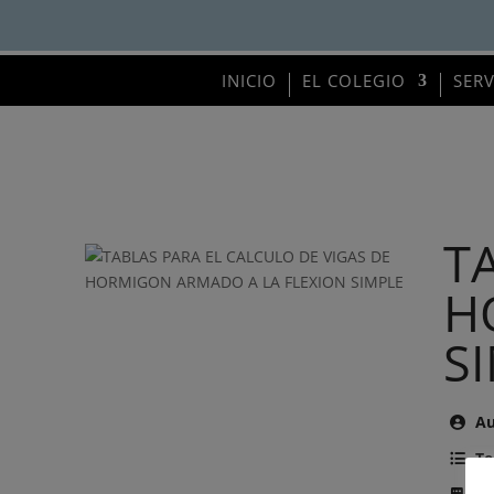
INICIO
EL COLEGIO
SER
T
H
S
Au
Te