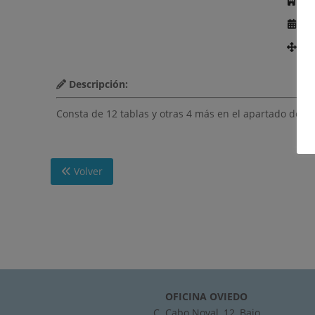
Ed
Añ
Nú
Descripción:
Consta de 12 tablas y otras 4 más en el apartado de a
Volver
OFICINA OVIEDO
C. Cabo Noval, 12, Bajo