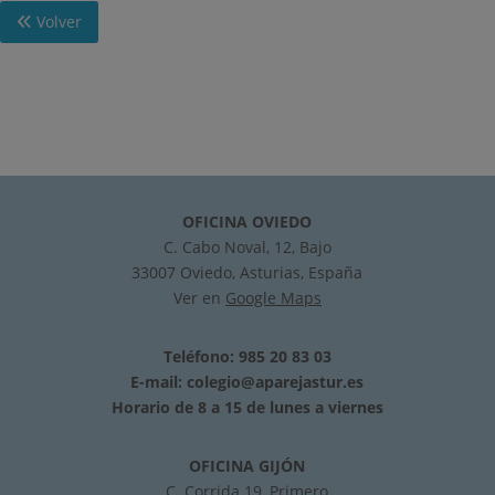
Volver
OFICINA OVIEDO
C. Cabo Noval, 12, Bajo
33007 Oviedo, Asturias, España
Ver en
Google Maps
Teléfono: 985 20 83 03
E-mail:
colegio@aparejastur.es
Horario de 8 a 15 de lunes a viernes
OFICINA GIJÓN
C. Corrida 19, Primero