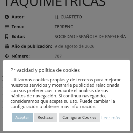
TAQUIMÉTRICAS
Autor:
J.J. CUARTETO
Tema:
TERRENO
Editor:
SOCIEDAD ESPAÑOLA DE PAPELERÍA
Año de publicación:
9 de agosto de 2026
Número:
787
Privacidad y política de cookies
Descripción:
Utilizamos cookies propias y de terceros para mejorar
nuestros servicios y mostrarle publicidad relacionada
Contiene las distancias reducidas al horizonte y las tangentes o
con sus preferencias mediante el análisis de sus
diferencia de nivel en todos los ángulos desde 70º a 130º
hábitos de navegación. Si continua navegando,
calculadas de 1 en 1 para generadores de 1 a 400 metros
consideramos que acepta su uso. Puede cambiar la
configuración u obtener más información.
seguidas de un apéndice con las tablas de senos y cosenos
naturales de 0º a 50º.
Leer más
Aceptar
Rechazar
Configurar Cookies